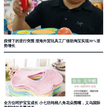
疫情下的逆行突围 澄海外贸玩具工厂借助淘宝实现30%逆
势增长
全方位呵护宝宝成长 小七坊纯棉八角花朵围嘴，义乌国际