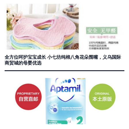
全方位呵护宝宝成长 小七坊纯棉八角花朵围嘴，义乌国际
商贸城的母婴优选