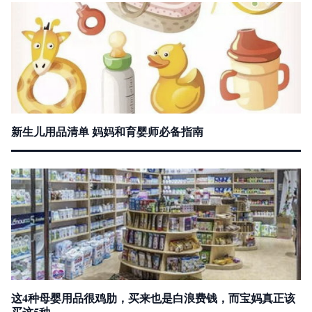
新生儿用品清单 妈妈和育婴师必备指南
这4种母婴用品很鸡肋，买来也是白浪费钱，而宝妈真正该
买这5种