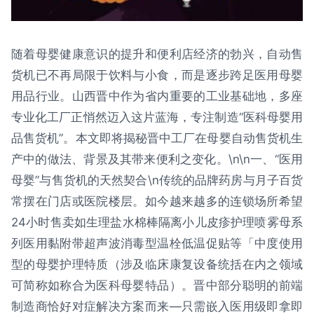
随着母婴健康意识的提升和便利店经济的勃兴，自动售
货机已不再局限于饮料与小食，而是逐步跨足医用母婴
用品行业。山西晋中作为省内重要的工业基础地，多座
专业化工厂正悄然迈入这片蓝海，专注制造“医科母婴用
品售货机”。本文即将揭秘晋中工厂在母婴自动售货机生
产中的做法、背景及其带来便利之变化。\n\n一、“医用
母婴”与售货机的天然契合\n传统的品牌药房与月子百货
常摆在门店或医院楼层。如今越来越多的连锁场所希望
24小时售卖如生理盐水棉棒隔离小儿皮疹护理喷雾母系
列医用黏附带超声波消毒型温栓低温促贴等「中度使用
型的母婴护理特质（涉及临床康复设备统括在内之领域
可简称如称合为医科母婴特品）。晋中部分聪明的前端
制造商恰好对症解决方案而来—只需嵌入医用级即拿即