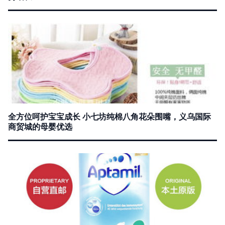
全方位呵护宝宝成长 小七坊纯棉八角花朵围嘴，义乌国际
商贸城的母婴优选